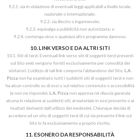
9.2.1. sia in violazione di eventuali leggi applicabili a livello locale,
nazionale o internazionale;
9.2.2. sia illecito o ingannevole;
9.2.3. equivalga a pubblicità non autorizzata; o
9.2.4. contenga virus o qualsiasi altro programma dannoso.
10. LINK VERSO E DA ALTRI SITI
10.1. Siti di terzi: Eventuali link verso siti di soggetti terzi presenti
sul Sito web vengono forniti esclusivamente per comodità dei
visitatori. L’utilizzo di tali link comporta l’abbandono del Sito.
L.A.
Pizza
non ha esaminato tutti i suddetti siti di soggetti terzi e non
ha alcun controllo su di essi o sul relativo contenuto o accessibilità
(e non ne risponde).
L.A. Pizza
non approva nè rilascia garanzia
alcuna in relazione ai suddetti siti, al materiale in essi presente o ai
risultati derivanti dall’utilizzo dei medesimi. Chiunque decida di
accedere ad un sito di soggetti terzi di cui sia presente il link sul
Sito lo fa esclusivamente a proprio rischio.
11. ESONERO DA RESPONSABILITÀ