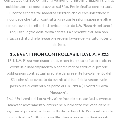
contattato tramite e-mail o gli vengono fornite informazioni tramite
pubblicazione di post di avviso sul Sito. Per le finalità contrattuali,
l’utente accetta tali modalità elettroniche di comunicazione e
riconosce che tutti i contratti, gli avvisi, le informazioni e le altre
comunicazioni fornite elettronicamente da
L.A. Pizza
rispettano il
requisito legale della forma scritta. La presente clausola non
intacca i diritti che la legge prevede in favore dei visitatori utenti
del Sito.
15. EVENTI NON CONTROLLABILI DA
L.A. Pizza
15.1.
L.A. Pizza
non risponde di, e non è tenuta a risarcire, alcun
eventuale inadempimento o adempimento tardivo di proprie
obbligazioni contrattuali previste dal presente Regolamento del
Sito che sia provocato da eventi al di fuori della ragionevole
possibilità di controllo da parte di
L.A. Pizza
(“Eventi di Forza
Maggiore”).
15.2. Un Evento di Forza Maggiore include qualsiasi atto, evento,
mancato avveramento, omissione o incidente che vada oltre le
ragionevoli possibilità di controllo da parte di
L.A. Pizza
ed include
in particolare (a titolo esemplificativo e non esaustivo) quanto