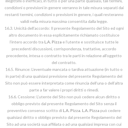
illegittimi o inefficaci, in tutto o per una parte qualsiasi, tali termini,
condizioni o previsioni in genere verranno in tale misura separati dai
restanti termini, condizioni o previsioni in genere, i quali resteranno
validi nella misura massima consentita dalla legge.
16.3. Unicità dell’accordo: Il presente Regolamento del Sito ed ogni
altro documento in essa esplicitamente richiamato costituisce
l’intero accordo tra
L.A. Pizza
e l’utente e sostituisce tutte le
precedenti discussioni, corrispondenza, trattative, accordo
precedente, intesa o contratto tra le parti in relazione all’oggetto
del contratto.
16.5. Rinunce: L’eventuale mancata o tardiva attuazione (in tutto o
in parte) di una qualsiasi previsione del presente Regolamento del
Sito non può essere interpretata come rinuncia dell’una o dell’altra
parte a far valere i propri diritti o rimedi.
16.6. Cessione: L’utente del Sito non può cedere alcun diritto o
obbligo previsto dal presente Regolamento del Sito senza il
preventivo consenso scritto di
L.A. Pizza
.
L.A. Pizza
può cedere
qualsiasi diritto o obbligo previsto dal presente Regolamento del
Sito ad una società sua affiliata o ad una qualsiasi impresa con cui