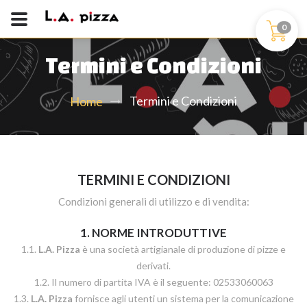
0
Termini e Condizioni
Termini e Condizioni
Home
TERMINI E CONDIZIONI
Condizioni generali di utilizzo e di vendita:
1. NORME INTRODUTTIVE
1.1.
L.A. Pizza
è una società artigianale di produzione di pizze e
derivati.
1.2. Il numero di partita IVA è il seguente: 02533060063
1.3.
L.A. Pizza
fornisce agli utenti un sistema per la comunicazione