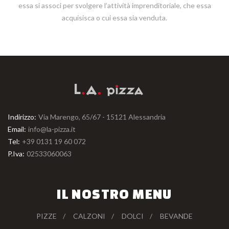
essa si associ per svolgere l’attività imprenditoriale, che essa
acquisisca o cui essa sia venduta.
Indirizzo:
Via Marengo, 65/67 - 15121 Alessandria
Email:
info@la-pizza.it
Tel:
+39 0131 19 60 072
P.Iva:
02533060063
IL NOSTRO MENU
PIZZE
CALZONI
DOLCI
BEVANDE