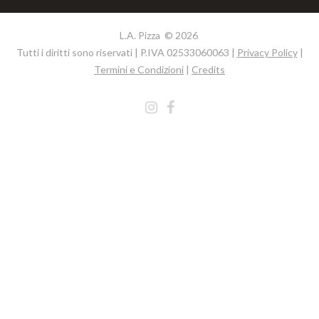
L.A. Pizza ©
2026
Tutti i diritti sono riservati | P.IVA 02533060063 |
Privacy Policy
|
Termini e Condizioni
|
Credits