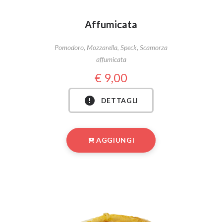
Affumicata
Pomodoro, Mozzarella, Speck, Scamorza
affumicata
9,00
DETTAGLI
AGGIUNGI