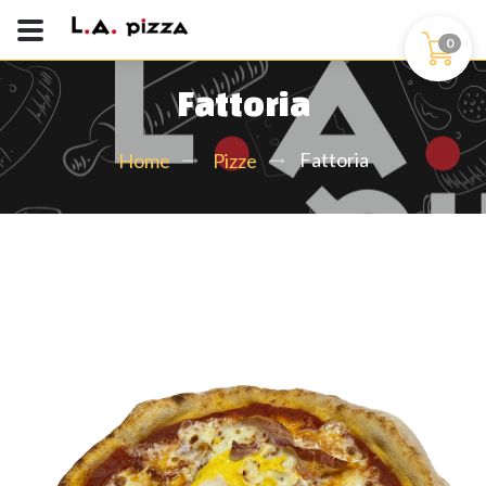
0
Fattoria
Fattoria
Home
Pizze